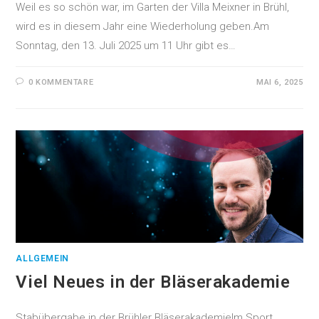
Weil es so schön war, im Garten der Villa Meixner in Brühl,
wird es in diesem Jahr eine Wiederholung geben.Am
Sonntag, den 13. Juli 2025 um 11 Uhr gibt es…
0 KOMMENTARE
MAI 6, 2025
ALLGEMEIN
Viel Neues in der Bläserakademie
Stabübergabe in der Brühler BläserakademieIm Sport