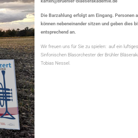
karten@bruehler-blaeserakademie.de
Die Barzahlung erfolgt am Eingang. Personen
können nebeneinander sitzen und geben dies bi
entsprechend an.
Wir freuen uns für Sie zu spielen: auf ein luftig
Sinfonischen Blasorchester der Brühler Bläserak
Tobias Nessel.