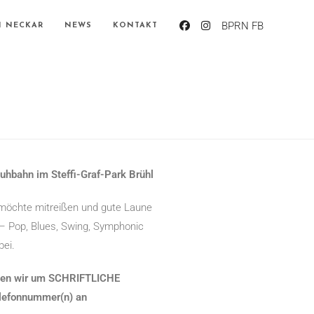
BPRN FB
N NECKAR
NEWS
KONTAKT
uhbahn im Steffi-Graf-Park Brühl
möchte mitreißen und gute Laune
– Pop, Blues, Swing, Symphonic
bei.
itten wir um SCHRIFTLICHE
lefonnummer(n) an